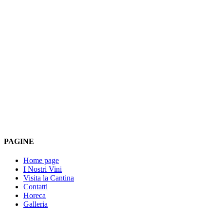
PAGINE
Home page
I Nostri Vini
Visita la Cantina
Contatti
Horeca
Galleria